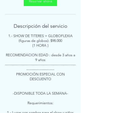
Reservar ahora
Descripción del servicio
1.- SHOW DE TITERES + GLOBOFLEXIA
(figuras de globos): $98.000
{1 HORA }
RECOMENDACION EDAD : desde 3 años a
9 años
--------------------------------------------------------
----------------------
PROMOCIÓN ESPECIAL CON
DESCUENTO
-DISPONIBLE TODA LA SEMANA-
Requerimientos:
1.- Lugar con sombra para el show y niños