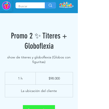
Promo 2 ✨ Titeres +
Globoflexia
show de titeres y globoflexia (Globos con
figuritas)
98.000
pesos
1 h
1
$98.000
chilenos
La ubicación del cliente