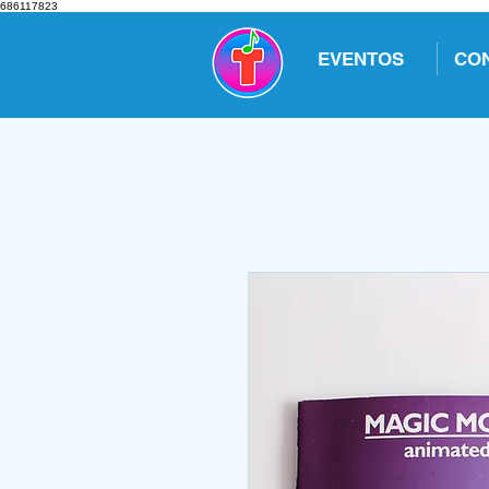
686117823
EVENTOS
CO