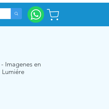
 - Imagenes en
 Lumiére
cio
rta