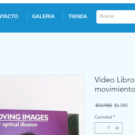
NTACTO
GALERIA
TIENDA
Video Libro
movimiento
Precio
Pre
 $10.900 
$6.540
de
ofe
Cantidad
*