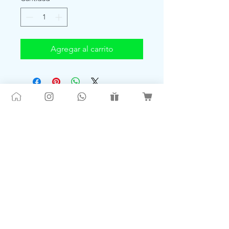
Agregar al carrito
TRAVIESOS.CL®🌐 |
Instagram & Youtube ✔
@QUETRAVIESOS 🎪
Todos los derechos Reservados | Marca
Registrada 2026
Santiago de Chile 📞+56959090181 💬
contacto@traviesos.cl