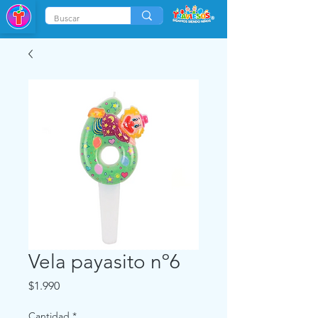
Vela payasito nº6
Precio
$1.990
Cantidad
*