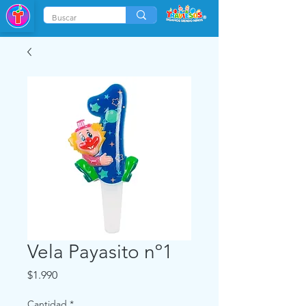
Vela Payasito nº1
Precio
$1.990
Cantidad
*