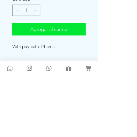
Agregar al carrito
Vela payasito 14 cms
TRAVIESOS.CL®🌐 |
Instagram & Youtube ✔
@QUETRAVIESOS 🎪
Todos los derechos Reservados | Marca
Registrada 2026
Santiago de Chile 📞+56959090181 💬
contacto@traviesos.cl