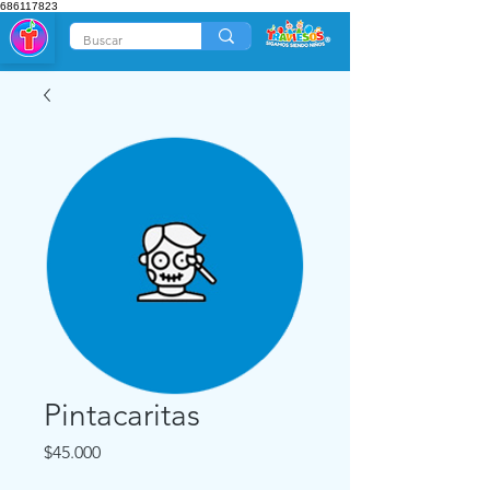
686117823
Pintacaritas
Precio
$45.000