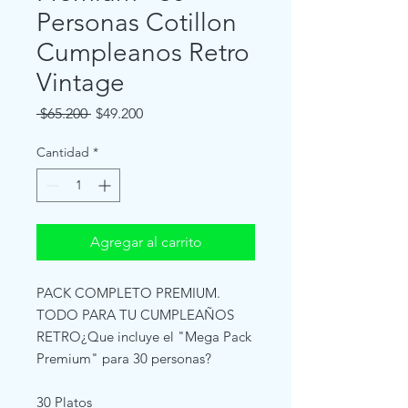
Personas Cotillon
Cumpleanos Retro
Vintage
Precio
Precio
 $65.200 
$49.200
de
oferta
Cantidad
*
Agregar al carrito
PACK COMPLETO PREMIUM.
TODO PARA TU CUMPLEAÑOS
RETRO¿Que incluye el "Mega Pack
Premium" para 30 personas?
30 Platos