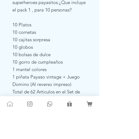
superheroes payasitos.¿Que incluye
el pack 1 , para 10 personas?
10 Platos
10 cornetas
10 cajitas sorpresa
10 globos
10 bolsas de dulce
10 gorro de cumpleaños
1 mantel colores
1 piñata Payaso vintage + Juego
Domino (Al reverso impreso)
Total de 62 Articulos en el Set de
cumpleañosPRECIO UNITARIO
$14.950 IVA incluido
PRECIOS MAYORISTAS
Locales - Supermercados - Tiendas -
MiniMarket - Tiendas
OnlineEscribenos a