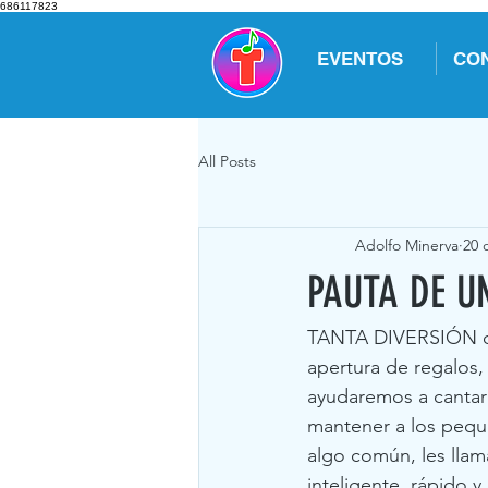
686117823
EVENTOS
CO
All Posts
Adolfo Minerva
20 
PAUTA DE U
TANTA DIVERSIÓN que 
apertura de regalos, 
ayudaremos a cantar 
mantener a los pequ
algo común, les llama
inteligente, rápido 