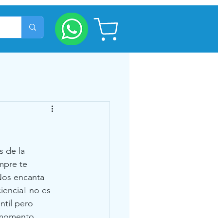
 de la 
mpre te 
Nos encanta 
iencia! no es 
ntil pero 
o momento.