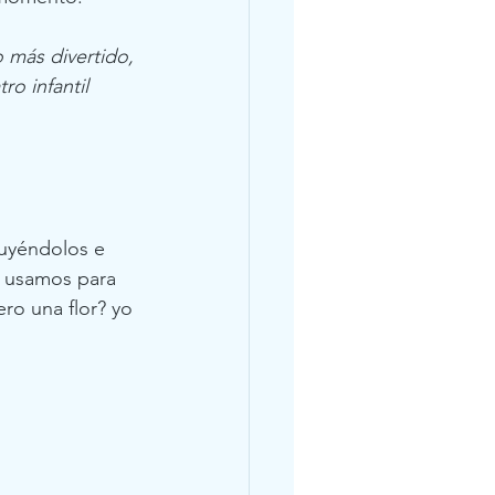
 más divertido, 
o infantil 
luyéndolos e 
e usamos para 
ero una flor? yo 