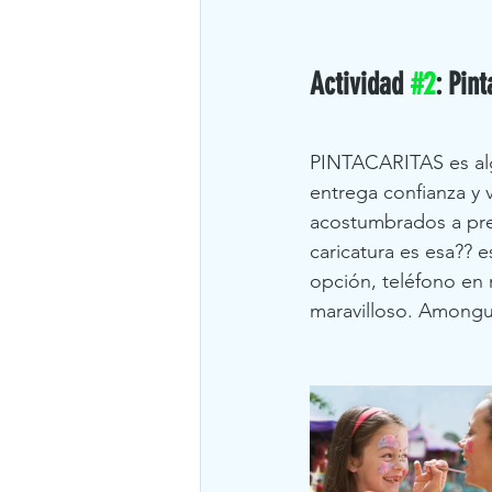
Actividad 
#2
: Pin
PINTACARITAS es algo
entrega confianza y 
acostumbrados a preg
caricatura es esa?? e
opción, teléfono en
maravilloso. Amongus