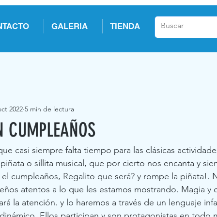
NTACTO
GALERIA
TIENDA
oct 2022
5 min de lectura
N CUMPLEAÑOS
casi siempre falta tiempo para las clásicas actividades
piñata o sillita musical, que por cierto nos encanta y sie
el cumpleaños, Regalito que será? y rompe la piñata!. 
eños atentos a lo que les estamos mostrando. Magia y c
rá la atención. y lo haremos a través de un lenguaje infa
y dinámico. Ellos participan y son protagonistas en tod