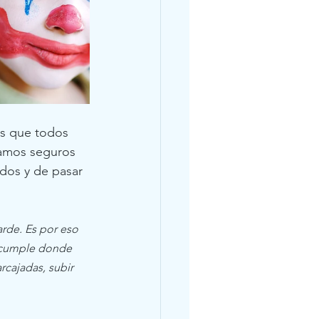
os que todos 
tamos seguros 
ados y de pasar 
rde. Es por eso 
 cumple donde 
rcajadas, subir 