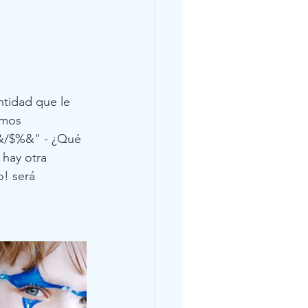
ntidad que le 
amos 
%&/$%&" - ¿Qué 
 hay otra 
! será 