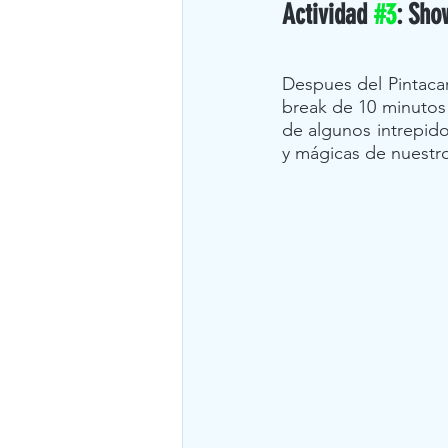
Actividad 
#3
: Sho
Despues del Pintacar
break de 10 minutos 
de algunos intrepid
y mágicas de nuestro