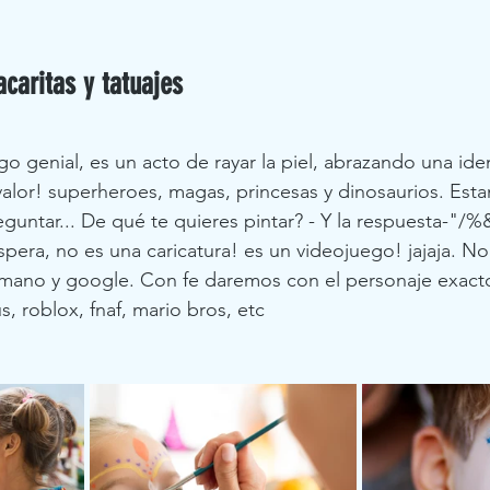
tacaritas y tatuajes
 genial, es un acto de rayar la piel, abrazando una ide
valor! superheroes, magas, princesas y dinosaurios. Est
untar... De qué te quieres pintar? - Y la respuesta-"/
spera, no es una caricatura! es un videojuego! jajaja. No
 mano y google. Con fe daremos con el personaje exacto
, roblox, fnaf, mario bros, etc