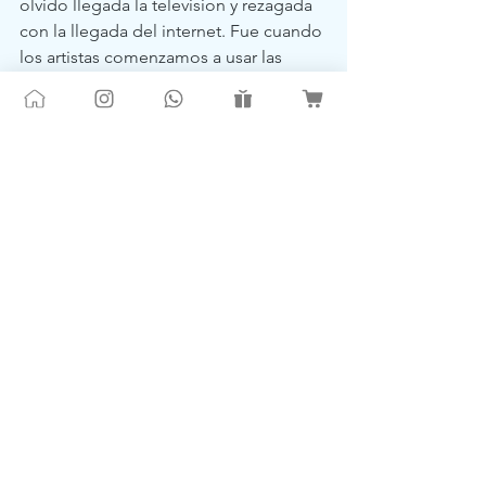
olvido llegada la television y rezagada 
con la llegada del internet. Fue cuando 
los artistas comenzamos a usar las 
tendencias a nuestro favor y a resaltar 
el valor de la cultura, que no cambia, 
que no muere. Resaltando el valor 
patrimonial y reivindicando su 
concepto. Porque hoy si que es dificil 
hacer arte, entretencion, musica y 
vanguardia... pero, ¿cuando fue facil?
Ver todo
Entradas recientes