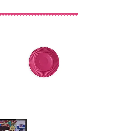
ños
Cotillon