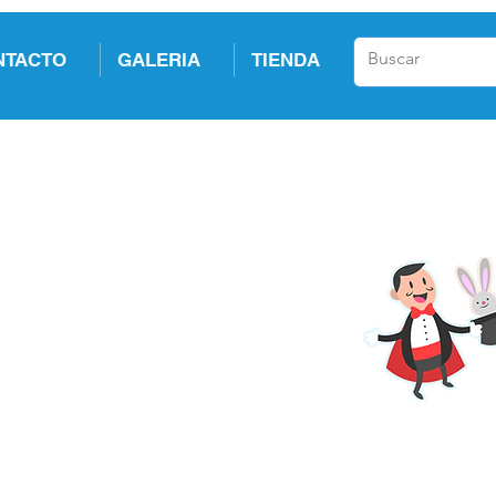
NTACTO
GALERIA
TIENDA
¡ Cumpleaños feli
Magia, Títeres, Animación