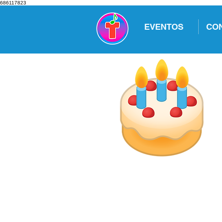
686117823
EVENTOS
CO