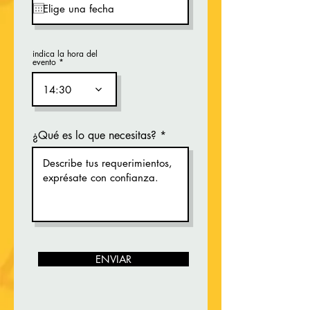
q
u
i
r
e
indica la hora del
d
evento
14:30
¿Qué es lo que necesitas?
ENVIAR