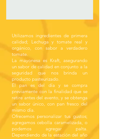
Utilizamos ingredientes de primera
calidad; Lechuga y tomate real y
orgánico, con sabor a verdadero
tomate.
La mayonesa es Kraft, asegurando
un sabor de calidad en conjunto a la
seguridad que nos brinda un
producto pasteurizado.
El pan es del día y se compra
previamente con la finalidad que se
retire antes del evento, y se obtenga
un sabor único, con pan fresco del
mismo día.
Ofrecemos personalizar tus gustos;
agregamos cebolla caramelizada, o
podemos agregar palta.
Dependiendo de la estación del año