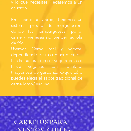
y lo que necesites, llegaremos a un
acuerdo.
En cuanto a Carne, tenemos un
sistema propio de refrigeración,
donde las hamburguesas, pollo,
carne y vienesas no pierden su ola
de frío.
Usamos Carne real y vegetal
dependiendo de tus requerimientos.
Las fajitas pueden ser vegetarianas o
hasta veganas con aquafada
(mayonesa de garbanzo exquisita) o
puedes elegir el sabor tradicional de
carne lomo/ vacuno.
CARRITOS PARA
EVENTOS CHILE -