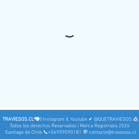
TRAVIESOS.CL®🌐 |
Instagram & Youtube ✔ @QUETRAVIESOS 🎪
Todos los derechos Reservados | Marca Registrada 2026
Santiago de Chile 📞+56959090181 💬 contacto@traviesos.cl